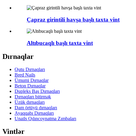
Çapraz girintili havşa başlı taxta vint
Altıbucaqlı başlı taxta vint
Dırnaqlar
Qutu Dırnaqları
Bred Nails
Ümumi Dırnaqlar
Beton Dırnaqlar
Dupleks Baş Dırnaqları
Dırnaqları bitirmək
Üzük dırnaqları
Dam örtüyü dırnaqları
Ayaqqabı Dırnaqları
Unails Qılıncoynatma Zımbaları
Vintlər