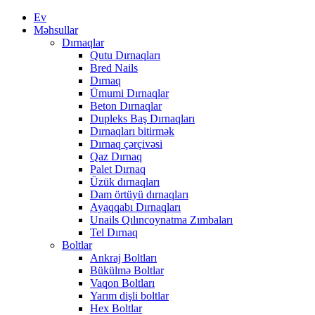
Ev
Məhsullar
Dırnaqlar
Qutu Dırnaqları
Bred Nails
Dırnaq
Ümumi Dırnaqlar
Beton Dırnaqlar
Dupleks Baş Dırnaqları
Dırnaqları bitirmək
Dırnaq çərçivəsi
Qaz Dırnaq
Palet Dırnaq
Üzük dırnaqları
Dam örtüyü dırnaqları
Ayaqqabı Dırnaqları
Unails Qılıncoynatma Zımbaları
Tel Dırnaq
Boltlar
Ankraj Boltları
Bükülmə Boltlar
Vaqon Boltları
Yarım dişli boltlar
Hex Boltlar