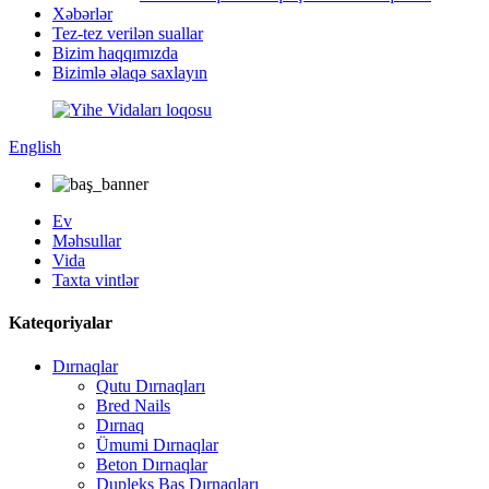
Xəbərlər
Tez-tez verilən suallar
Bizim haqqımızda
Bizimlə əlaqə saxlayın
English
Ev
Məhsullar
Vida
Taxta vintlər
Kateqoriyalar
Dırnaqlar
Qutu Dırnaqları
Bred Nails
Dırnaq
Ümumi Dırnaqlar
Beton Dırnaqlar
Dupleks Baş Dırnaqları