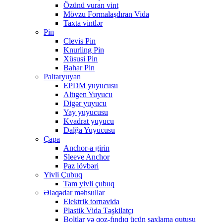
Özünü vuran vint
Mövzu Formalaşdıran Vida
Taxta vintlər
Pin
Clevis Pin
Knurling Pin
Xüsusi Pin
Bahar Pin
Paltaryuyan
EPDM yuyucusu
Altıgen Yuyucu
Digər yuyucu
Yay yuyucusu
Kvadrat yuyucu
Dalğa Yuyucusu
Çapa
Anchor-a girin
Sleeve Anchor
Paz lövbəri
Yivli Çubuq
Tam yivli çubuq
Əlaqədar məhsullar
Elektrik tornavida
Plastik Vida Təşkilatçı
Boltlar və qoz-fındıq üçün saxlama qutusu