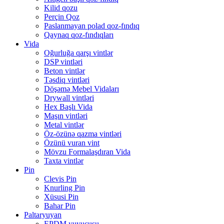
Kilid qozu
Perçin Qoz
Paslanmayan polad qoz-fındıq
Qaynaq qoz-fındıqları
Vida
Oğurluğa qarşı vintlər
DSP vintləri
Beton vintlər
Təsdiq vintləri
Döşəmə Mebel Vidaları
Drywall vintləri
Hex Başlı Vida
Maşın vintləri
Metal vintlər
Öz-özünə qazma vintləri
Özünü vuran vint
Mövzu Formalaşdıran Vida
Taxta vintlər
Pin
Clevis Pin
Knurling Pin
Xüsusi Pin
Bahar Pin
Paltaryuyan
EPDM yuyucusu