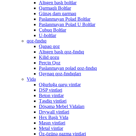
Altıgen başlı boltlar
Qarmaqlı Boltlar
Günəş dam qarmaq
Paslanmayan Polad Boltlar
Paslanmayan Polad U Boltlar
Çubuq Boltlar
U-boltlar
qoz-fındıq
Qapaq qoz
Altıgen başlı qoz-fındıq
Kilid qozu
Perçin Qoz
Paslanmayan polad qoz-fındıq
Qaynaq qoz-fındıqları
Vida
Oğurluğa qarşı vintlər
DSP vintləri
Beton vintlər
Təsdiq vintləri
Döşəmə Mebel Vidaları
Drywall vintləri
Hex Başlı Vida
Maşın vintləri
Metal vintlər
Öz-özünə qazma vintləri