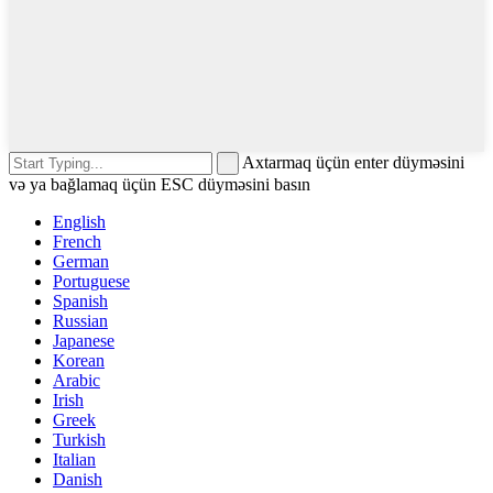
Axtarmaq üçün enter düyməsini
və ya bağlamaq üçün ESC düyməsini basın
English
French
German
Portuguese
Spanish
Russian
Japanese
Korean
Arabic
Irish
Greek
Turkish
Italian
Danish