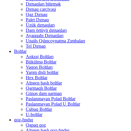
Dırnaqları bitirmək
Dırnaq çərçivəsi
Qaz Dırnaq
Palet Dırnaq
Üzük dırnaqları
Dam örtüyü dırnaqları
Ayaqqabı Dırnaqları
Unails Qılıncoynatma Zımbaları
Tel Dırnaq
Boltlar
Ankraj Boltları
Bükülmə Boltlar
Vaqon Boltları
Yarım dişli boltlar
Hex Boltlar
Altıgen başlı boltlar
Qarmaqlı Boltlar
Günəş dam qarmaq
Paslanmayan Polad Boltlar
Paslanmayan Polad U Boltlar
Çubuq Boltlar
U-boltlar
qoz-fındıq
Qapaq qoz
Altıgen başlı qoz-fındıq