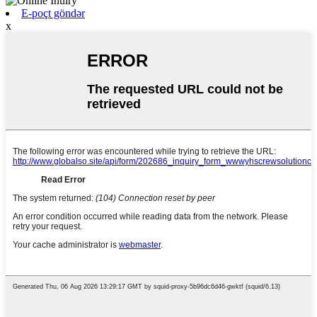
E-poçt göndər
x