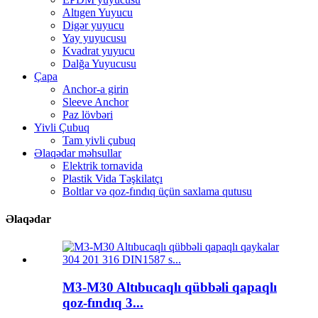
Altıgen Yuyucu
Digər yuyucu
Yay yuyucusu
Kvadrat yuyucu
Dalğa Yuyucusu
Çapa
Anchor-a girin
Sleeve Anchor
Paz lövbəri
Yivli Çubuq
Tam yivli çubuq
Əlaqədar məhsullar
Elektrik tornavida
Plastik Vida Təşkilatçı
Boltlar və qoz-fındıq üçün saxlama qutusu
Əlaqədar
M3-M30 Altıbucaqlı qübbəli qapaqlı
qoz-fındıq 3...