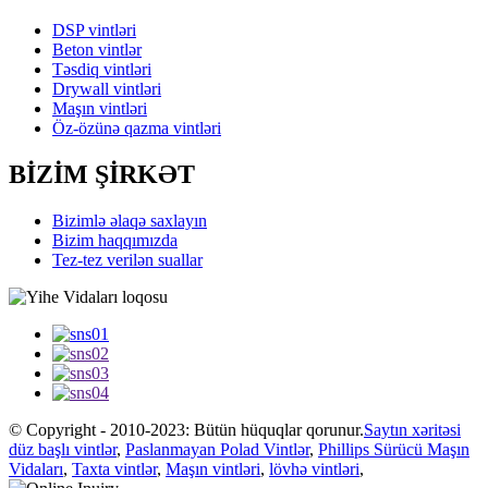
DSP vintləri
Beton vintlər
Təsdiq vintləri
Drywall vintləri
Maşın vintləri
Öz-özünə qazma vintləri
BİZİM ŞİRKƏT
Bizimlə əlaqə saxlayın
Bizim haqqımızda
Tez-tez verilən suallar
© Copyright - 2010-2023: Bütün hüquqlar qorunur.
Saytın xəritəsi
düz başlı vintlər
,
Paslanmayan Polad Vintlər
,
Phillips Sürücü Maşın
Vidaları
,
Taxta vintlər
,
Maşın vintləri
,
lövhə vintləri
,