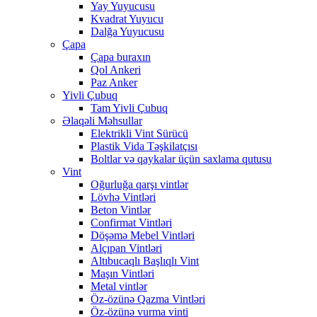
Yay Yuyucusu
Kvadrat Yuyucu
Dalğa Yuyucusu
Çapa
Çapa buraxın
Qol Ankeri
Paz Anker
Yivli Çubuq
Tam Yivli Çubuq
Əlaqəli Məhsullar
Elektrikli Vint Sürücü
Plastik Vida Təşkilatçısı
Boltlar və qaykalar üçün saxlama qutusu
Vint
Oğurluğa qarşı vintlər
Lövhə Vintləri
Beton Vintlər
Confirmat Vintləri
Döşəmə Mebel Vintləri
Alçıpan Vintləri
Altıbucaqlı Başlıqlı Vint
Maşın Vintləri
Metal vintlər
Öz-özünə Qazma Vintləri
Öz-özünə vurma vinti