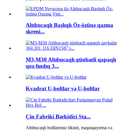
Altıbucaqlı Başlıqlı Öz-özünə qazma
skreni...
M3-M30 Altıbucaqlı günbəzli qapaqlı
qoz-fındıq 3...
Kvadrat U-boltlar və U-boltlar
Çin Fabriki Bərkidici Sta...
Altıbucaqlı boltlarımız tikinti, maşınqayırma və