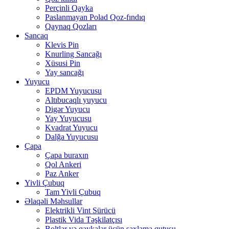
Perçinli Qayka
Paslanmayan Polad Qoz-fındıq
Qaynaq Qozları
Sancaq
Klevis Pin
Knurling Sancağı
Xüsusi Pin
Yay sancağı
Yuyucu
EPDM Yuyucusu
Altıbucaqlı yuyucu
Digər Yuyucu
Yay Yuyucusu
Kvadrat Yuyucu
Dalğa Yuyucusu
Çapa
Çapa buraxın
Qol Ankeri
Paz Anker
Yivli Çubuq
Tam Yivli Çubuq
Əlaqəli Məhsullar
Elektrikli Vint Sürücü
Plastik Vida Təşkilatçısı
Boltlar və qaykalar üçün saxlama qutusu