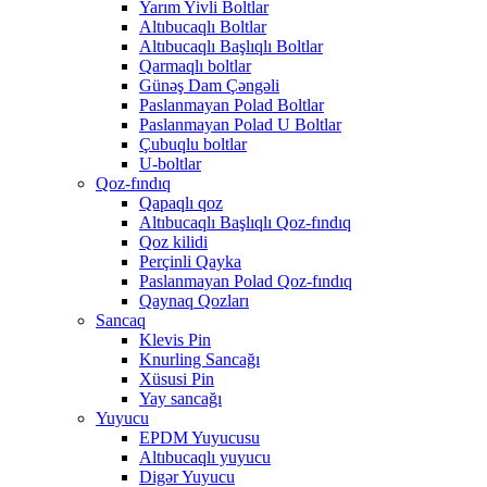
Yarım Yivli Boltlar
Altıbucaqlı Boltlar
Altıbucaqlı Başlıqlı Boltlar
Qarmaqlı boltlar
Günəş Dam Çəngəli
Paslanmayan Polad Boltlar
Paslanmayan Polad U Boltlar
Çubuqlu boltlar
U-boltlar
Qoz-fındıq
Qapaqlı qoz
Altıbucaqlı Başlıqlı Qoz-fındıq
Qoz kilidi
Perçinli Qayka
Paslanmayan Polad Qoz-fındıq
Qaynaq Qozları
Sancaq
Klevis Pin
Knurling Sancağı
Xüsusi Pin
Yay sancağı
Yuyucu
EPDM Yuyucusu
Altıbucaqlı yuyucu
Digər Yuyucu