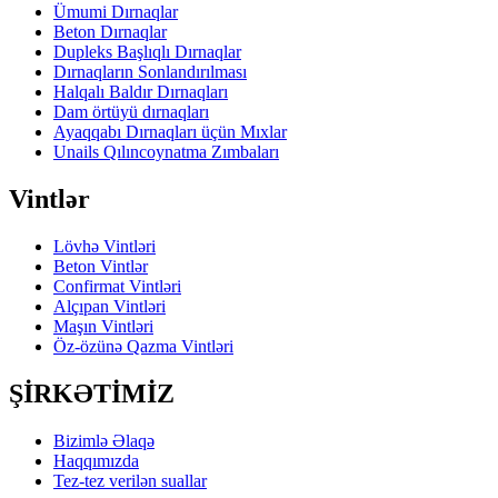
Ümumi Dırnaqlar
Beton Dırnaqlar
Dupleks Başlıqlı Dırnaqlar
Dırnaqların Sonlandırılması
Halqalı Baldır Dırnaqları
Dam örtüyü dırnaqları
Ayaqqabı Dırnaqları üçün Mıxlar
Unails Qılıncoynatma Zımbaları
Vintlər
Lövhə Vintləri
Beton Vintlər
Confirmat Vintləri
Alçıpan Vintləri
Maşın Vintləri
Öz-özünə Qazma Vintləri
ŞİRKƏTİMİZ
Bizimlə Əlaqə
Haqqımızda
Tez-tez verilən suallar