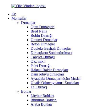
Ev
Məhsullar
Dırnaqlar
Qutu Dırnaqları
Bred Nails
Bobin Dırnağı
Ümumi Dırnaqlar
Beton Dırnaqlar
Dupleks Başlıqlı Dırnaqlar
Dırnaqların Sonlandırılması
Çərçivə Dırnağı
Qaz mıxı
Palet Dırnağı
Halqalı Baldır Dırnaqları
Dam örtüyü dırnaqları
Ayaqqabı Dırnaqları üçün Mıxlar
Unails Qılıncoynatma Zımbaları
Tel Dırnaq
Boltlar
Lövbər Boltları
Bükülmə Boltları
Araba Boltları