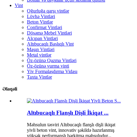
Vint
Oğurluğa qarşı vintlər
Lövhə Vintləri
Beton Vintlər
Confirmat Vintləri
Döşəmə Mebel Vintləri
Alçıpan Vintləri
Altıbucaqlı Başlıqlı Vint
Maşın Vintləri
Metal vintlər
Öz-özünə Qazma Vintləri
Öz-özünə vurma vinti
Yiv Formalaşdırma Vidası
Taxta Vintlər
Əlaqəli
Altıbucaqlı Flanşlı Dişli İkiqat ...
Məhsulun təsviri Altıbucaqlı flanşlı dişli ikiqat
yivli beton vint, innovativ şəkildə hazırlanmış
yüksək performanslı bərkitmə məhsuludur...