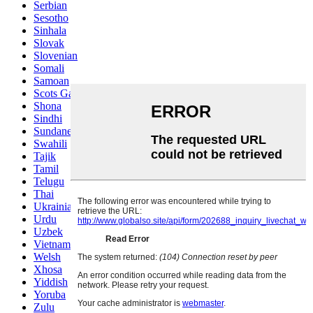
Serbian
Sesotho
Sinhala
Slovak
Slovenian
Somali
Samoan
Scots Gaelic
Shona
Sindhi
Sundanese
Swahili
Tajik
Tamil
Telugu
Thai
Ukrainian
Urdu
Uzbek
Vietnamese
Welsh
Xhosa
Yiddish
Yoruba
Zulu