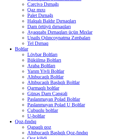
Çərçivə Dırnağı
Qaz mıxı
Palet Dırnağı
Halqalı Baldır Dırnaqları
Dam örtüyü dırnaqları
Ayaqqabı Dırnaqları üçün Mıxlar
Unails Qılıncoynatma Zımbaları
Tel Dırnaq
Boltlar
Lövbər Boltları
Bükülmə Boltları
Araba Boltları
Yarım Yivli Boltlar
Altıbucaqlı Boltlar
Altıbucaqlı Başlıqlı Boltlar
Qarmaqlı boltlar
Günəş Dam Çəngəli
Paslanmayan Polad Boltlar
Paslanmayan Polad U Boltlar
Çubuqlu boltlar
U-boltlar
Qoz-fındıq
Qapaqlı qoz
Altıbucaqlı Başlıqlı Qoz-fındıq
Qoz kilidi