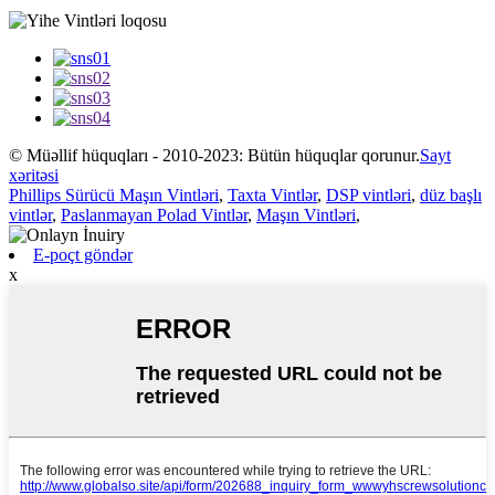
© Müəllif hüquqları - 2010-2023: Bütün hüquqlar qorunur.
Sayt
xəritəsi
Phillips Sürücü Maşın Vintləri
,
Taxta Vintlər
,
DSP vintləri
,
düz başlı
vintlər
,
Paslanmayan Polad Vintlər
,
Maşın Vintləri
,
E-poçt göndər
x