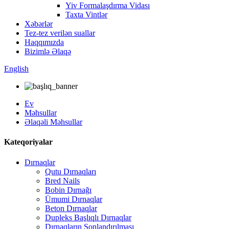
Yiv Formalaşdırma Vidası
Taxta Vintlər
Xəbərlər
Tez-tez verilən suallar
Haqqımızda
Bizimlə Əlaqə
English
Ev
Məhsullar
Əlaqəli Məhsullar
Kateqoriyalar
Dırnaqlar
Qutu Dırnaqları
Bred Nails
Bobin Dırnağı
Ümumi Dırnaqlar
Beton Dırnaqlar
Dupleks Başlıqlı Dırnaqlar
Dırnaqların Sonlandırılması