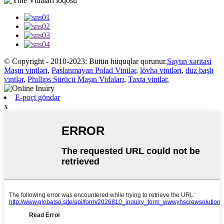
© Copyright - 2010-2023: Bütün hüquqlar qorunur.
Saytın xəritəsi
Maşın vintləri
,
Paslanmayan Polad Vintlər
,
lövhə vintləri
,
düz başlı
vintlər
,
Phillips Sürücü Maşın Vidaları
,
Taxta vintlər
,
E-poçt göndər
x