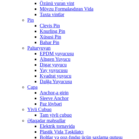
Özünü vuran vint
Mövzu Formalaşdıran Vida
Taxta vintlər
Pin
Clevis Pin
Knurling Pin
Xüsusi Pin
Bahar Pin
Paltaryuyan
EPDM yuyucusu
Altıgen Yuyucu
Digər yuyucu
Yay yuyucusu
Kvadrat yuyucu
Dalğa Yuyucusu
Çapa
Anchor-a girin
Sleeve Anchor
Paz lövbəri
Yivli Çubuq
Tam yivli çubuq
Əlaqədar məhsullar
Elektrik tornavida
Plastik Vida Təşkilatçı
Boltlar və qoz-fındıq üçün saxlama qutusu