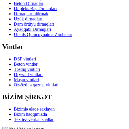
Beton Dırnaqlar
Dupleks Baş Dırnaqları
Dırnaqları bitirmək
Üzük dırnaqları
Dam örtüyü dırnaqları
Ayaqqabı Dırnaqları
Unails Qılıncoynatma Zımbaları
Vintlər
DSP vintləri
Beton vintlər
Təsdiq vintləri
Drywall vintləri
Maşın vintləri
Öz-özünə qazma vintləri
BİZİM ŞİRKƏT
Bizimlə əlaqə saxlayın
Bizim haqqımızda
Tez-tez verilən suallar