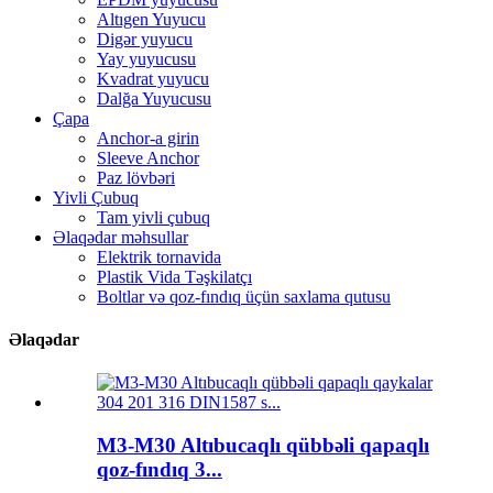
Altıgen Yuyucu
Digər yuyucu
Yay yuyucusu
Kvadrat yuyucu
Dalğa Yuyucusu
Çapa
Anchor-a girin
Sleeve Anchor
Paz lövbəri
Yivli Çubuq
Tam yivli çubuq
Əlaqədar məhsullar
Elektrik tornavida
Plastik Vida Təşkilatçı
Boltlar və qoz-fındıq üçün saxlama qutusu
Əlaqədar
M3-M30 Altıbucaqlı qübbəli qapaqlı
qoz-fındıq 3...