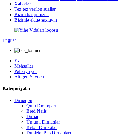
Xəbərlər
Tez-tez verilən suallar
Bizim haqqımızda
Bizimlə əlaqə saxlayın
English
Ev
Məhsullar
Paltaryuyan
Altıgen Yuyucu
Kateqoriyalar
Dırnaqlar
Qutu Dırnaqları
Bred Nails
Dırnaq
Ümumi Dırnaqlar
Beton Dırnaqlar
Dupleks Baş Dırnaqları