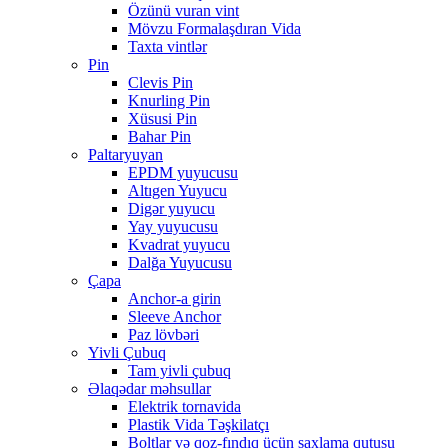
Özünü vuran vint
Mövzu Formalaşdıran Vida
Taxta vintlər
Pin
Clevis Pin
Knurling Pin
Xüsusi Pin
Bahar Pin
Paltaryuyan
EPDM yuyucusu
Altıgen Yuyucu
Digər yuyucu
Yay yuyucusu
Kvadrat yuyucu
Dalğa Yuyucusu
Çapa
Anchor-a girin
Sleeve Anchor
Paz lövbəri
Yivli Çubuq
Tam yivli çubuq
Əlaqədar məhsullar
Elektrik tornavida
Plastik Vida Təşkilatçı
Boltlar və qoz-fındıq üçün saxlama qutusu