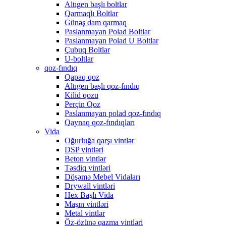
Altıgen başlı boltlar
Qarmaqlı Boltlar
Günəş dam qarmaq
Paslanmayan Polad Boltlar
Paslanmayan Polad U Boltlar
Çubuq Boltlar
U-boltlar
qoz-fındıq
Qapaq qoz
Altıgen başlı qoz-fındıq
Kilid qozu
Perçin Qoz
Paslanmayan polad qoz-fındıq
Qaynaq qoz-fındıqları
Vida
Oğurluğa qarşı vintlər
DSP vintləri
Beton vintlər
Təsdiq vintləri
Döşəmə Mebel Vidaları
Drywall vintləri
Hex Başlı Vida
Maşın vintləri
Metal vintlər
Öz-özünə qazma vintləri