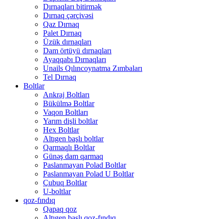
Dırnaqları bitirmək
Dırnaq çərçivəsi
Qaz Dırnaq
Palet Dırnaq
Üzük dırnaqları
Dam örtüyü dırnaqları
Ayaqqabı Dırnaqları
Unails Qılıncoynatma Zımbaları
Tel Dırnaq
Boltlar
Ankraj Boltları
Bükülmə Boltlar
Vaqon Boltları
Yarım dişli boltlar
Hex Boltlar
Altıgen başlı boltlar
Qarmaqlı Boltlar
Günəş dam qarmaq
Paslanmayan Polad Boltlar
Paslanmayan Polad U Boltlar
Çubuq Boltlar
U-boltlar
qoz-fındıq
Qapaq qoz
Altıgen başlı qoz-fındıq