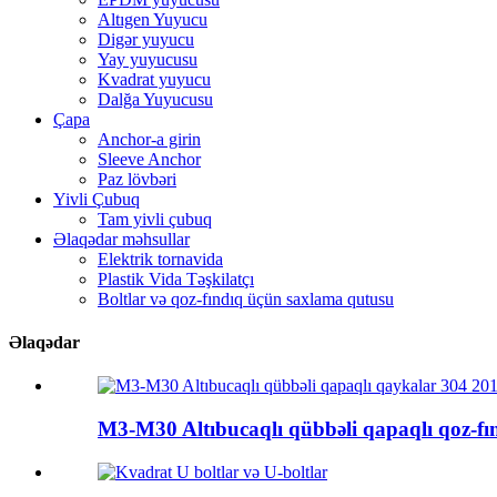
Altıgen Yuyucu
Digər yuyucu
Yay yuyucusu
Kvadrat yuyucu
Dalğa Yuyucusu
Çapa
Anchor-a girin
Sleeve Anchor
Paz lövbəri
Yivli Çubuq
Tam yivli çubuq
Əlaqədar məhsullar
Elektrik tornavida
Plastik Vida Təşkilatçı
Boltlar və qoz-fındıq üçün saxlama qutusu
Əlaqədar
M3-M30 Altıbucaqlı qübbəli qapaqlı qoz-fın