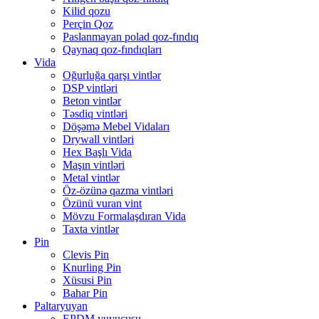
Kilid qozu
Perçin Qoz
Paslanmayan polad qoz-fındıq
Qaynaq qoz-fındıqları
Vida
Oğurluğa qarşı vintlər
DSP vintləri
Beton vintlər
Təsdiq vintləri
Döşəmə Mebel Vidaları
Drywall vintləri
Hex Başlı Vida
Maşın vintləri
Metal vintlər
Öz-özünə qazma vintləri
Özünü vuran vint
Mövzu Formalaşdıran Vida
Taxta vintlər
Pin
Clevis Pin
Knurling Pin
Xüsusi Pin
Bahar Pin
Paltaryuyan
EPDM yuyucusu