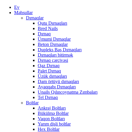
Ev
Məhsullar
Dırnaqlar
Qutu Dırnaqları
Bred Nails
Dırnaq
Ümumi Dırnaqlar
Beton Dırnaqlar
Dupleks Baş Dırnaqları
Dırnaqları bitirmək
Dırnaq çərçivəsi
Qaz Dırnaq
Palet Dırnaq
Üzük dırnaqları
Dam örtüyü dırnaqları
Ayaqqabı Dırnaqları
Unails Qılıncoynatma Zımbaları
Tel Dırnaq
Boltlar
Ankraj Boltları
Bükülmə Boltlar
Vaqon Boltları
Yarım dişli boltlar
Hex Boltlar