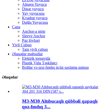
Altıgen Yuyucu
Digər yuyucu
Yay yuyucusu
Kvadrat yuyucu
Dalğa Yuyucusu
Çapa
Anchor-a girin
Sleeve Anchor
Paz lövbəri
Yivli Çubuq
Tam yivli çubuq
Əlaqədar məhsullar
Elektrik tornavida
Plastik Vida Təşkilatçı
Boltlar və qoz-fındıq üçün saxlama qutusu
Əlaqədar
M3-M30 Altıbucaqlı qübbəli qapaqlı
qoz-fındıq 3...