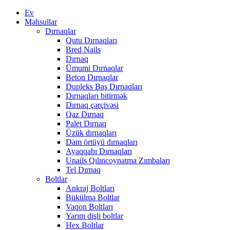
Ev
Məhsullar
Dırnaqlar
Qutu Dırnaqları
Bred Nails
Dırnaq
Ümumi Dırnaqlar
Beton Dırnaqlar
Dupleks Baş Dırnaqları
Dırnaqları bitirmək
Dırnaq çərçivəsi
Qaz Dırnaq
Palet Dırnaq
Üzük dırnaqları
Dam örtüyü dırnaqları
Ayaqqabı Dırnaqları
Unails Qılıncoynatma Zımbaları
Tel Dırnaq
Boltlar
Ankraj Boltları
Bükülmə Boltlar
Vaqon Boltları
Yarım dişli boltlar
Hex Boltlar