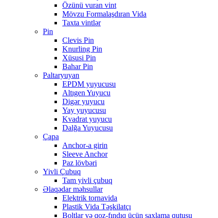
Özünü vuran vint
Mövzu Formalaşdıran Vida
Taxta vintlər
Pin
Clevis Pin
Knurling Pin
Xüsusi Pin
Bahar Pin
Paltaryuyan
EPDM yuyucusu
Altıgen Yuyucu
Digər yuyucu
Yay yuyucusu
Kvadrat yuyucu
Dalğa Yuyucusu
Çapa
Anchor-a girin
Sleeve Anchor
Paz lövbəri
Yivli Çubuq
Tam yivli çubuq
Əlaqədar məhsullar
Elektrik tornavida
Plastik Vida Təşkilatçı
Boltlar və qoz-fındıq üçün saxlama qutusu