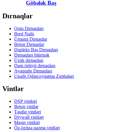
Göbələk Baş
Dırnaqlar
Qutu Dırnaqları
Bred Nails
Ümumi Dırnaqlar
Beton Dırnaqlar
Dupleks Baş Dırnaqları
Dırnaqları bitirmək
Üzük dırnaqları
Dam örtüyü dırnaqları
Ayaqqabı Dırnaqları
Unails Qılıncoynatma Zımbaları
Vintlər
DSP vintləri
Beton vintlər
Təsdiq vintləri
Drywall vintləri
Maşın vintləri
Öz-özünə qazma vintləri