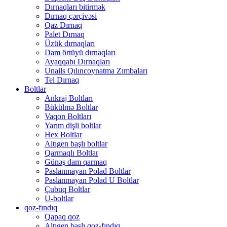
Dırnaqları bitirmək
Dırnaq çərçivəsi
Qaz Dırnaq
Palet Dırnaq
Üzük dırnaqları
Dam örtüyü dırnaqları
Ayaqqabı Dırnaqları
Unails Qılıncoynatma Zımbaları
Tel Dırnaq
Boltlar
Ankraj Boltları
Bükülmə Boltlar
Vaqon Boltları
Yarım dişli boltlar
Hex Boltlar
Altıgen başlı boltlar
Qarmaqlı Boltlar
Günəş dam qarmaq
Paslanmayan Polad Boltlar
Paslanmayan Polad U Boltlar
Çubuq Boltlar
U-boltlar
qoz-fındıq
Qapaq qoz
Altıgen başlı qoz-fındıq