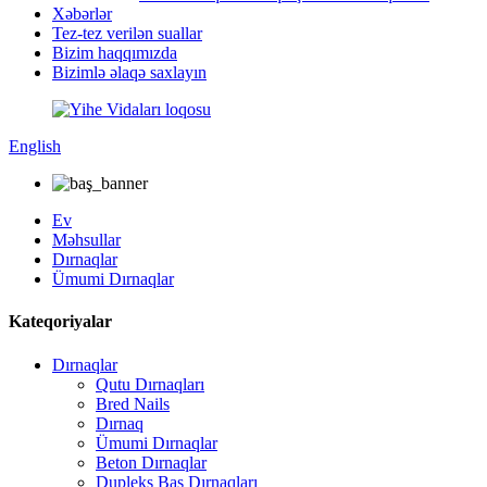
Xəbərlər
Tez-tez verilən suallar
Bizim haqqımızda
Bizimlə əlaqə saxlayın
English
Ev
Məhsullar
Dırnaqlar
Ümumi Dırnaqlar
Kateqoriyalar
Dırnaqlar
Qutu Dırnaqları
Bred Nails
Dırnaq
Ümumi Dırnaqlar
Beton Dırnaqlar
Dupleks Baş Dırnaqları