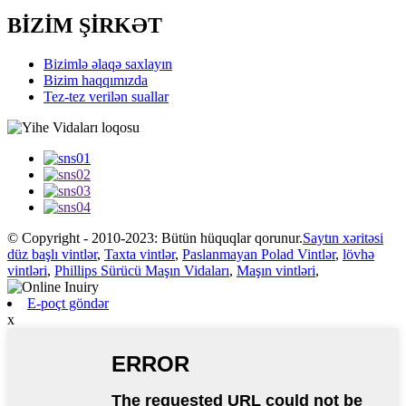
BİZİM ŞİRKƏT
Bizimlə əlaqə saxlayın
Bizim haqqımızda
Tez-tez verilən suallar
© Copyright - 2010-2023: Bütün hüquqlar qorunur.
Saytın xəritəsi
düz başlı vintlər
,
Taxta vintlər
,
Paslanmayan Polad Vintlər
,
lövhə
vintləri
,
Phillips Sürücü Maşın Vidaları
,
Maşın vintləri
,
E-poçt göndər
x