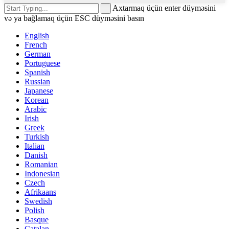
Axtarmaq üçün enter düyməsini
və ya bağlamaq üçün ESC düyməsini basın
English
French
German
Portuguese
Spanish
Russian
Japanese
Korean
Arabic
Irish
Greek
Turkish
Italian
Danish
Romanian
Indonesian
Czech
Afrikaans
Swedish
Polish
Basque
Catalan