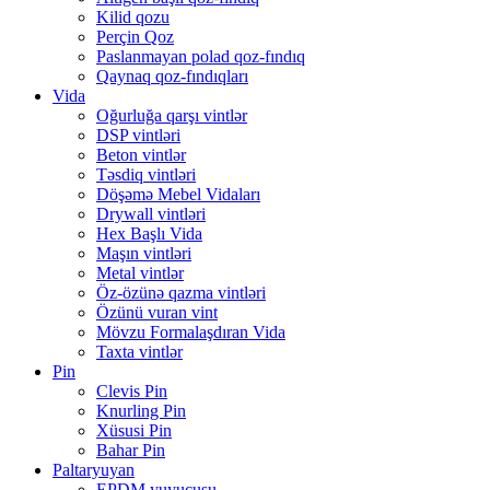
Kilid qozu
Perçin Qoz
Paslanmayan polad qoz-fındıq
Qaynaq qoz-fındıqları
Vida
Oğurluğa qarşı vintlər
DSP vintləri
Beton vintlər
Təsdiq vintləri
Döşəmə Mebel Vidaları
Drywall vintləri
Hex Başlı Vida
Maşın vintləri
Metal vintlər
Öz-özünə qazma vintləri
Özünü vuran vint
Mövzu Formalaşdıran Vida
Taxta vintlər
Pin
Clevis Pin
Knurling Pin
Xüsusi Pin
Bahar Pin
Paltaryuyan
EPDM yuyucusu