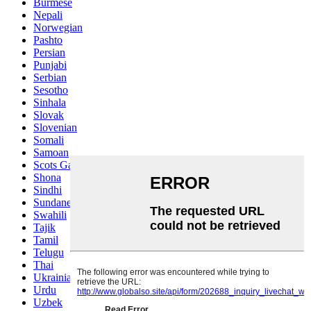
Burmese
Nepali
Norwegian
Pashto
Persian
Punjabi
Serbian
Sesotho
Sinhala
Slovak
Slovenian
Somali
Samoan
Scots Gaelic
Shona
Sindhi
Sundanese
Swahili
Tajik
Tamil
Telugu
Thai
Ukrainian
Urdu
Uzbek