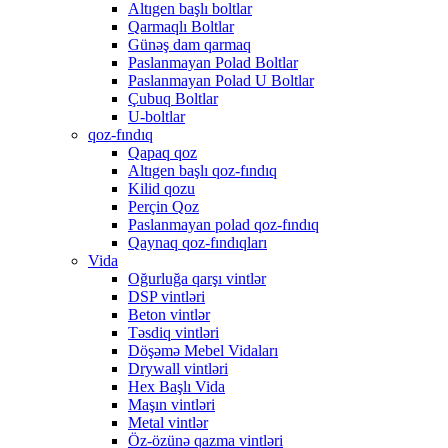
Altıgen başlı boltlar
Qarmaqlı Boltlar
Günəş dam qarmaq
Paslanmayan Polad Boltlar
Paslanmayan Polad U Boltlar
Çubuq Boltlar
U-boltlar
qoz-fındıq
Qapaq qoz
Altıgen başlı qoz-fındıq
Kilid qozu
Perçin Qoz
Paslanmayan polad qoz-fındıq
Qaynaq qoz-fındıqları
Vida
Oğurluğa qarşı vintlər
DSP vintləri
Beton vintlər
Təsdiq vintləri
Döşəmə Mebel Vidaları
Drywall vintləri
Hex Başlı Vida
Maşın vintləri
Metal vintlər
Öz-özünə qazma vintləri