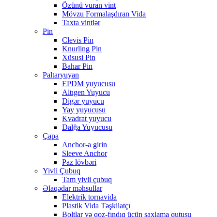
Özünü vuran vint
Mövzu Formalaşdıran Vida
Taxta vintlər
Pin
Clevis Pin
Knurling Pin
Xüsusi Pin
Bahar Pin
Paltaryuyan
EPDM yuyucusu
Altıgen Yuyucu
Digər yuyucu
Yay yuyucusu
Kvadrat yuyucu
Dalğa Yuyucusu
Çapa
Anchor-a girin
Sleeve Anchor
Paz lövbəri
Yivli Çubuq
Tam yivli çubuq
Əlaqədar məhsullar
Elektrik tornavida
Plastik Vida Təşkilatçı
Boltlar və qoz-fındıq üçün saxlama qutusu