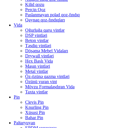
Kilid qozu
Perçin Qoz
Paslanmayan polad qoz-fındıq
Qaynaq qoz-fındıqları
Vida
Oğurluğa qarşı vintlər
DSP vintləri
Beton vintlər
Təsdiq vintləri
Döşəmə Mebel Vidaları
Drywall vintləri
Hex Başlı Vida
Maşın vintləri
Metal vintlər
Öz-özünə qazma vintləri
Özünü vuran vint
Mövzu Formalaşdıran Vida
Taxta vintlər
Pin
Clevis Pin
Knurling Pin
Xüsusi Pin
Bahar Pin
Paltaryuyan
EPDM yuyucusu