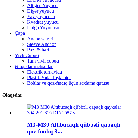
Altıgen Yuyucu
Digər yuyucu
Yay yuyucusu
Kvadrat yuyucu
Dalğa Yuyucusu
Çapa
Anchor-a girin
Sleeve Anchor
Paz lövbəri
Yivli Çubuq
Tam yivli çubuq
Əlaqədar məhsullar
Elektrik tornavida
Plastik Vida Təşkilatçı
Boltlar və qoz-fındıq üçün saxlama qutusu
Əlaqədar
M3-M30 Altıbucaqlı qübbəli qapaqlı
qoz-fındıq 3...