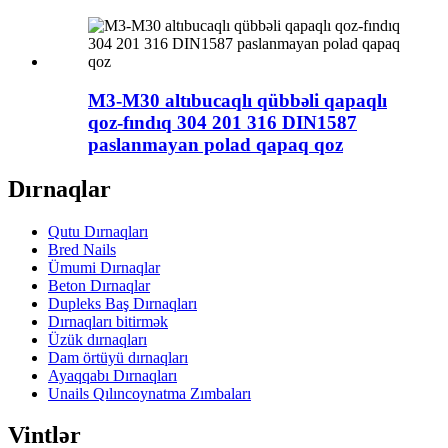
M3-M30 altıbucaqlı qübbəli qapaqlı
qoz-fındıq 304 201 316 DIN1587
paslanmayan polad qapaq qoz
Dırnaqlar
Qutu Dırnaqları
Bred Nails
Ümumi Dırnaqlar
Beton Dırnaqlar
Dupleks Baş Dırnaqları
Dırnaqları bitirmək
Üzük dırnaqları
Dam örtüyü dırnaqları
Ayaqqabı Dırnaqları
Unails Qılıncoynatma Zımbaları
Vintlər