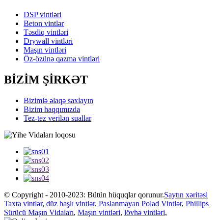
DSP vintləri
Beton vintlər
Təsdiq vintləri
Drywall vintləri
Maşın vintləri
Öz-özünə qazma vintləri
BİZİM ŞİRKƏT
Bizimlə əlaqə saxlayın
Bizim haqqımızda
Tez-tez verilən suallar
© Copyright - 2010-2023: Bütün hüquqlar qorunur.
Saytın xəritəsi
Taxta vintlər
,
düz başlı vintlər
,
Paslanmayan Polad Vintlər
,
Phillips
Sürücü Maşın Vidaları
,
Maşın vintləri
,
lövhə vintləri
,