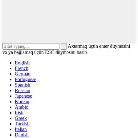
Axtarmaq üçün enter düyməsini
və ya bağlamaq üçün ESC düyməsini basın
English
French
German
Portuguese
Spanish
Russian
Japanese
Korean
Arabic
Irish
Greek
Turkish
Italian
Danish