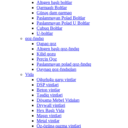
Altıgen başlı boltlar
Qarmaqlı Boltlar
Günəş dam qarmaq
Paslanmayan Polad Boltlar
Paslanmayan Polad U Boltlar
Çubuq Boltlar
U-boltlar
qoz-fındıq
Qapaq qoz
Altıgen başlı qoz-fındıq
Kilid qozu
Perçin Qoz
Paslanmayan polad qoz-fındıq
Qaynaq qoz-fındıqları
Vida
Oğurluğa qarşı vintlər
DSP vintləri
Beton vintlər
Təsdiq vintləri
Döşəmə Mebel Vidaları
Drywall vintləri
Hex Başlı Vida
Maşın vintləri
Metal vintlər
Öz-özünə qazma vintləri