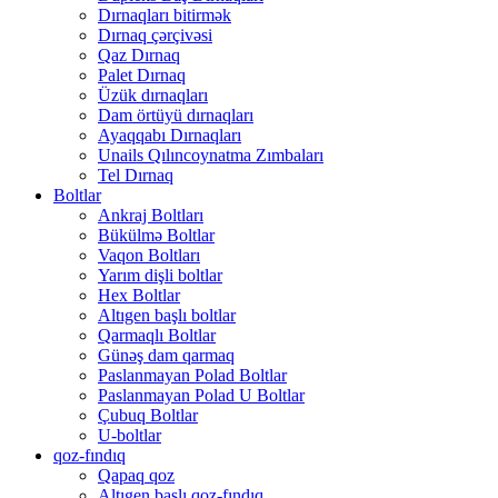
Dırnaqları bitirmək
Dırnaq çərçivəsi
Qaz Dırnaq
Palet Dırnaq
Üzük dırnaqları
Dam örtüyü dırnaqları
Ayaqqabı Dırnaqları
Unails Qılıncoynatma Zımbaları
Tel Dırnaq
Boltlar
Ankraj Boltları
Bükülmə Boltlar
Vaqon Boltları
Yarım dişli boltlar
Hex Boltlar
Altıgen başlı boltlar
Qarmaqlı Boltlar
Günəş dam qarmaq
Paslanmayan Polad Boltlar
Paslanmayan Polad U Boltlar
Çubuq Boltlar
U-boltlar
qoz-fındıq
Qapaq qoz
Altıgen başlı qoz-fındıq