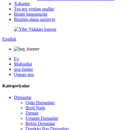
Xəbərlər
Tez-tez verilən suallar
Bizim haqqımızda
Bizimlə əlaqə saxlayın
English
Ev
Məhsullar
qoz-fındıq
Qapaq qoz
Kateqoriyalar
Dırnaqlar
Qutu Dırnaqları
Bred Nails
Dırnaq
Ümumi Dırnaqlar
Beton Dırnaqlar
Dupleks Baş Dırnaqları