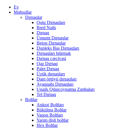
Ev
Məhsullar
Dırnaqlar
Qutu Dırnaqları
Bred Nails
Dırnaq
Ümumi Dırnaqlar
Beton Dırnaqlar
Dupleks Baş Dırnaqları
Dırnaqları bitirmək
Dırnaq çərçivəsi
Qaz Dırnaq
Palet Dırnaq
Üzük dırnaqları
Dam örtüyü dırnaqları
Ayaqqabı Dırnaqları
Unails Qılıncoynatma Zımbaları
Tel Dırnaq
Boltlar
Ankraj Boltları
Bükülmə Boltlar
Vaqon Boltları
Yarım dişli boltlar
Hex Boltlar