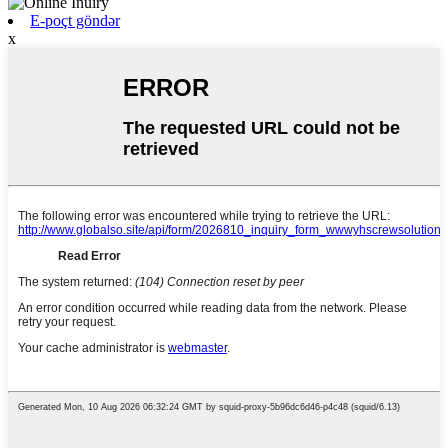
E-poçt göndər
x