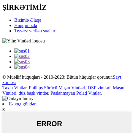
ŞİRKƏTİMİZ
Bizimlə Əlaqə
Haqqımızda
Tez-tez verilən suallar
© Müəllif hüquqları - 2010-2023: Bütün hüquqlar qorunur.
Sayt
xəritəsi
Taxta Vintlər
,
Phillips Sürücü Maşın Vintləri
,
DSP vintləri
,
Maşın
Vintləri
,
düz başlı vintlər
,
Paslanmayan Polad Vintlər
,
E-poçt göndər
x