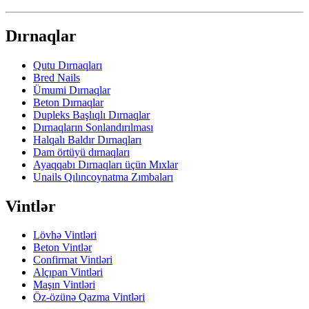
Dırnaqlar
Qutu Dırnaqları
Bred Nails
Ümumi Dırnaqlar
Beton Dırnaqlar
Dupleks Başlıqlı Dırnaqlar
Dırnaqların Sonlandırılması
Halqalı Baldır Dırnaqları
Dam örtüyü dırnaqları
Ayaqqabı Dırnaqları üçün Mıxlar
Unails Qılıncoynatma Zımbaları
Vintlər
Lövhə Vintləri
Beton Vintlər
Confirmat Vintləri
Alçıpan Vintləri
Maşın Vintləri
Öz-özünə Qazma Vintləri