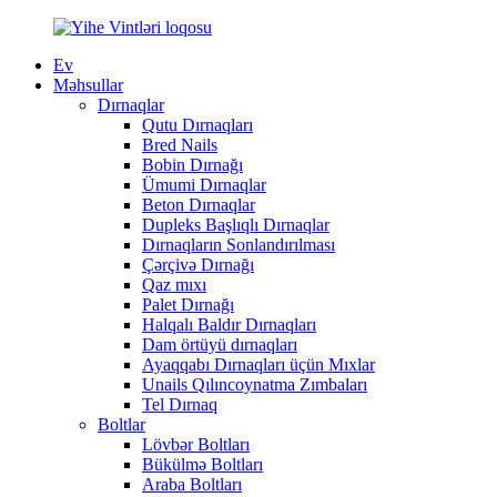
Ev
Məhsullar
Dırnaqlar
Qutu Dırnaqları
Bred Nails
Bobin Dırnağı
Ümumi Dırnaqlar
Beton Dırnaqlar
Dupleks Başlıqlı Dırnaqlar
Dırnaqların Sonlandırılması
Çərçivə Dırnağı
Qaz mıxı
Palet Dırnağı
Halqalı Baldır Dırnaqları
Dam örtüyü dırnaqları
Ayaqqabı Dırnaqları üçün Mıxlar
Unails Qılıncoynatma Zımbaları
Tel Dırnaq
Boltlar
Lövbər Boltları
Bükülmə Boltları
Araba Boltları