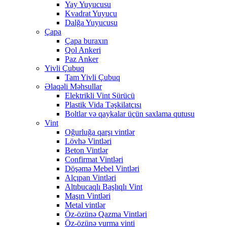
Yay Yuyucusu
Kvadrat Yuyucu
Dalğa Yuyucusu
Çapa
Çapa buraxın
Qol Ankeri
Paz Anker
Yivli Çubuq
Tam Yivli Çubuq
Əlaqəli Məhsullar
Elektrikli Vint Sürücü
Plastik Vida Təşkilatçısı
Boltlar və qaykalar üçün saxlama qutusu
Vint
Oğurluğa qarşı vintlər
Lövhə Vintləri
Beton Vintlər
Confirmat Vintləri
Döşəmə Mebel Vintləri
Alçıpan Vintləri
Altıbucaqlı Başlıqlı Vint
Maşın Vintləri
Metal vintlər
Öz-özünə Qazma Vintləri
Öz-özünə vurma vinti