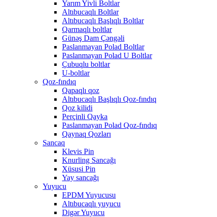
Yarım Yivli Boltlar
Altıbucaqlı Boltlar
Altıbucaqlı Başlıqlı Boltlar
Qarmaqlı boltlar
Günəş Dam Çəngəli
Paslanmayan Polad Boltlar
Paslanmayan Polad U Boltlar
Çubuqlu boltlar
U-boltlar
Qoz-fındıq
Qapaqlı qoz
Altıbucaqlı Başlıqlı Qoz-fındıq
Qoz kilidi
Perçinli Qayka
Paslanmayan Polad Qoz-fındıq
Qaynaq Qozları
Sancaq
Klevis Pin
Knurling Sancağı
Xüsusi Pin
Yay sancağı
Yuyucu
EPDM Yuyucusu
Altıbucaqlı yuyucu
Digər Yuyucu