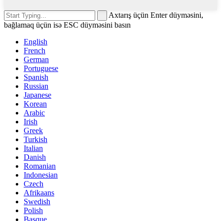
Axtarış üçün Enter düyməsini,
bağlamaq üçün isə ESC düyməsini basın
English
French
German
Portuguese
Spanish
Russian
Japanese
Korean
Arabic
Irish
Greek
Turkish
Italian
Danish
Romanian
Indonesian
Czech
Afrikaans
Swedish
Polish
Basque