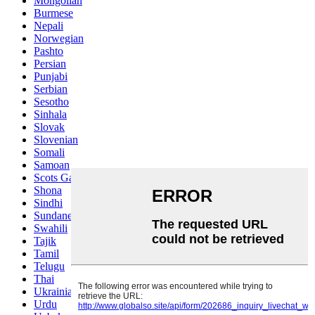
Mongolian
Burmese
Nepali
Norwegian
Pashto
Persian
Punjabi
Serbian
Sesotho
Sinhala
Slovak
Slovenian
Somali
Samoan
Scots Gaelic
Shona
Sindhi
Sundanese
Swahili
Tajik
Tamil
Telugu
Thai
Ukrainian
Urdu